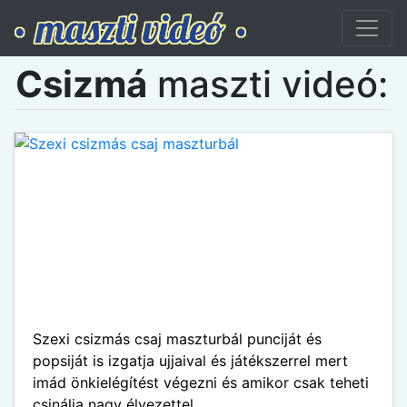
Csizmá
maszti videó:
Szexi csizmás csaj maszturbál punciját és
popsiját is izgatja ujjaival és játékszerrel mert
imád önkielégítést végezni és amikor csak teheti
csinálja nagy élvezettel