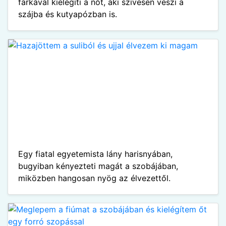
farkával kielégíti a nőt, aki szívesen veszi a
szájba és kutyapózban is.
Egy fiatal egyetemista lány harisnyában,
bugyiban kényezteti magát a szobájában,
miközben hangosan nyög az élvezettől.