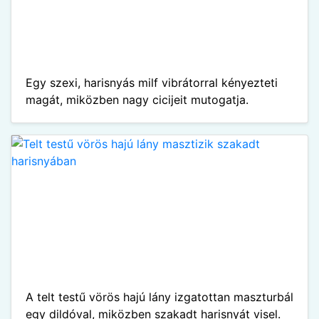
Egy szexi, harisnyás milf vibrátorral kényezteti
magát, miközben nagy cicijeit mutogatja.
A telt testű vörös hajú lány izgatottan maszturbál
egy dildóval, miközben szakadt harisnyát visel.