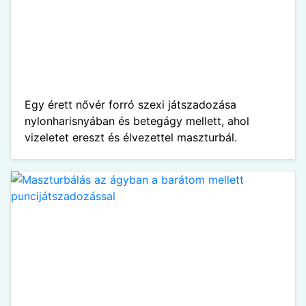
Egy érett nővér forró szexi játszadozása
nylonharisnyában és betegágy mellett, ahol
vizeletet ereszt és élvezettel maszturbál.