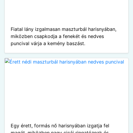
Fiatal lány izgalmasan maszturbál harisnyában,
miközben csapkodja a fenekét és nedves
puncival várja a kemény baszást.
Egy érett, formás nő harisnyában izgatja fel
magát, miközben nagy cicái ringatóznak és