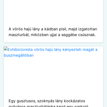
A vörös hajú lány a kádban pisil, majd izgatottan
maszturbál, miközben ujjai a seggébe csúsznak.
Egy gusztusos, szoknyás lány kockázatos
nyilvános maszturbálásba kezd egy parkoló