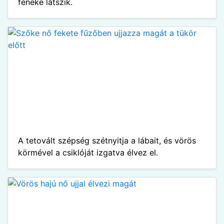
feneke látszik.
A tetovált szépség szétnyitja a lábait, és vörös
körmével a csiklóját izgatva élvez el.